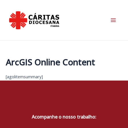
Ir
para
o
conteúdo
Main
Menu
ArcGIS Online Content
[agolitemsummary]
Acompanhe o nosso trabalho: