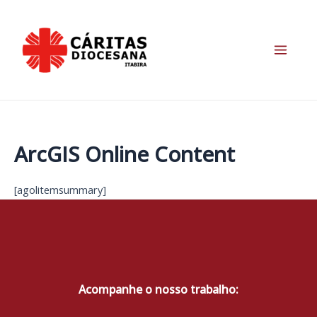
Ir
para
o
conteúdo
Main
Menu
ArcGIS Online Content
[agolitemsummary]
Acompanhe o nosso trabalho: