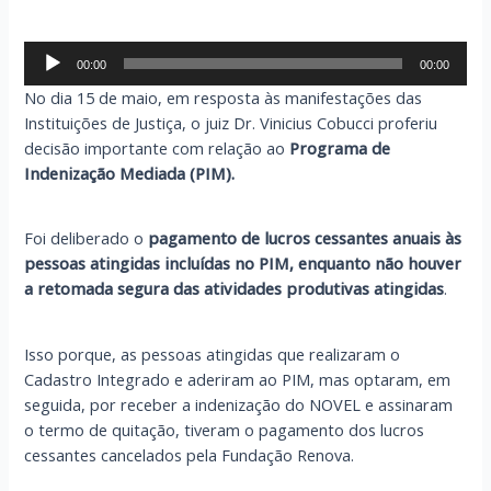
Tocador
00:00
00:00
de
No dia 15 de maio, em resposta às manifestações das
áudio
Instituições de Justiça, o juiz Dr. Vinicius Cobucci proferiu
decisão importante com relação ao
Programa de
Indenização Mediada (PIM).
Foi deliberado o
pagamento de lucros cessantes anuais às
pessoas atingidas incluídas no PIM, enquanto não houver
a retomada segura das atividades produtivas atingidas
.
Isso porque, as pessoas atingidas que realizaram o
Cadastro Integrado e aderiram ao PIM, mas optaram, em
seguida, por receber a indenização do NOVEL e assinaram
o termo de quitação, tiveram o pagamento dos lucros
cessantes cancelados pela Fundação Renova.