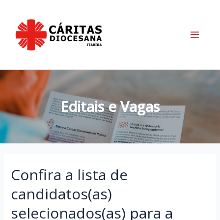
Ir
para
o
conteúdo
Main
Menu
Editais e Vagas
Confira a lista de
candidatos(as)
selecionados(as) para a