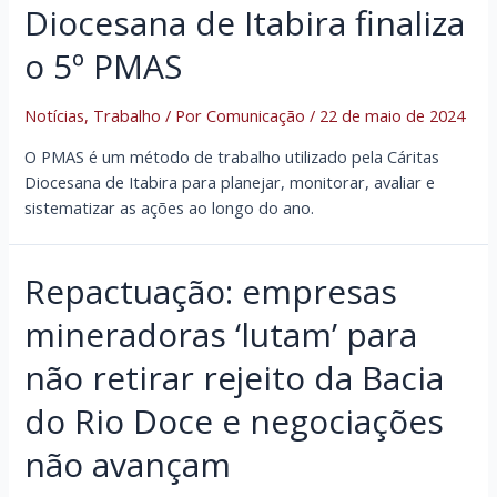
Diocesana de Itabira finaliza
02
são
o 5º PMAS
aprovados
no
Notícias
,
Trabalho
/ Por
Comunicação
/
22 de maio de 2024
Edital
Multiplica
O PMAS é um método de trabalho utilizado pela Cáritas
Rio
Diocesana de Itabira para planejar, monitorar, avaliar e
Doce
sistematizar as ações ao longo do ano.
Repactuação: empresas
mineradoras ‘lutam’ para
não retirar rejeito da Bacia
do Rio Doce e negociações
não avançam