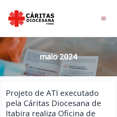
Ir
para
o
conteúdo
Main
Menu
maio 2024
Projeto de ATI executado
pela Cáritas Diocesana de
Itabira realiza Oficina de