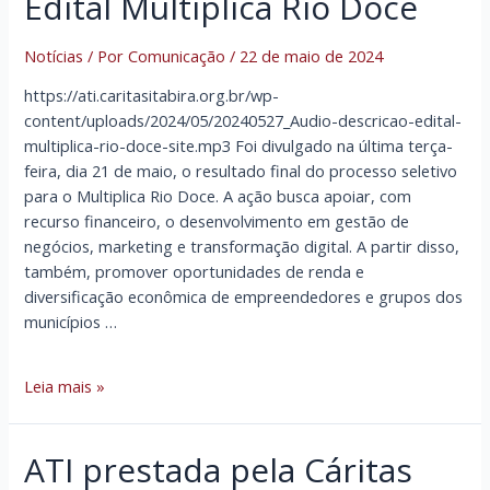
Edital Multiplica Rio Doce
Notícias
/ Por
Comunicação
/
22 de maio de 2024
https://ati.caritasitabira.org.br/wp-
content/uploads/2024/05/20240527_Audio-descricao-edital-
multiplica-rio-doce-site.mp3 Foi divulgado na última terça-
feira, dia 21 de maio, o resultado final do processo seletivo
para o Multiplica Rio Doce. A ação busca apoiar, com
recurso financeiro, o desenvolvimento em gestão de
negócios, marketing e transformação digital. A partir disso,
também, promover oportunidades de renda e
diversificação econômica de empreendedores e grupos dos
municípios …
Projetos
Leia mais »
dos
Territórios
ATI prestada pela Cáritas
01
e