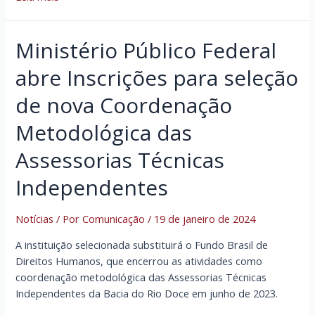
Socioambiental
da
Ministério Público Federal
ATI
da
abre Inscrições para seleção
Cáritas
Diocesana
de nova Coordenação
de
Metodológica das
Itabira
realiza
Assessorias Técnicas
visitas
Técnicas
Independentes
para
monitoramento
Notícias
/ Por
Comunicação
/
19 de janeiro de 2024
de
enchentes
A instituição selecionada substituirá o Fundo Brasil de
em
Direitos Humanos, que encerrou as atividades como
comunidades
coordenação metodológica das Assessorias Técnicas
dos
Independentes da Bacia do Rio Doce em junho de 2023.
Territórios