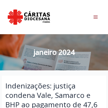
Ir
para
o
conteúdo
Main
Menu
janeiro 2024
Indenizações: justiça
condena Vale, Samarco e
BHP ao pagamento de 47,6