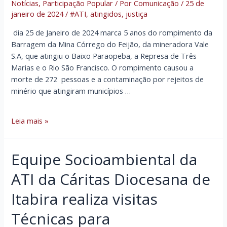
Notícias
,
Participação Popular
/ Por
Comunicação
/
25 de
janeiro de 2024
/
#ATI
,
atingidos
,
justiça
dia 25 de Janeiro de 2024 marca 5 anos do rompimento da
Barragem da Mina Córrego do Feijão, da mineradora Vale
S.A, que atingiu o Baixo Paraopeba, a Represa de Três
Marias e o Rio São Francisco. O rompimento causou a
morte de 272 pessoas e a contaminação por rejeitos de
minério que atingiram municípios …
Rompimento
Leia mais »
da
barragem
Equipe Socioambiental da
da
Vale
ATI da Cáritas Diocesana de
em
Brumadinho
Itabira realiza visitas
completa
Técnicas para
5
anos