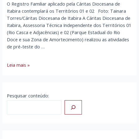
O Registro Familiar aplicado pela Cáritas Diocesana de
Itabira contemplará os Territórios 01 e 02 Foto: Tainara
Torres/Cáritas Diocesana de Itabira A Cáritas Diocesana de
Itabira, Assessoria Técnica Independente dos Territórios 01
(Rio Casca e Adjacências) e 02 (Parque Estadual do Rio
Doce e sua Zona de Amortecimento) realizou as atividades
de pré-teste do …
ATI
Leia mais »
INICIA
A
APLICAÇÃO
DO
Pesquisar conteúdo:
REGISTRO
FAMILIAR
NOS
TERRITÓRIOS
01
E