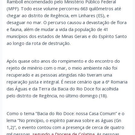
Ramboll encomendado pelo Ministério Público Federal
(MPF). Todo esse volume percorreu 663 quilômetros até
chegar ao distrito de Regência, em Linhares (ES), e
desaguar no mar. O percurso causou a devastação de flora
e fauna, além de mudar a vida da população de 41
municípios dos estados de Minas Gerais e do Espírito Santo
ao longo da rota de destruição.
Após quase oito anos do rompimento e do encontro do
rejeito de minério com o mar, o meio ambiente não foi
recuperado e as pessoas atingidas não tiveram uma
reparação justa e integral. É nesse cenário que a 6ª Romaria
das Águas e da Terra da Bacia do Rio Doce foi acolhida
pelo distrito de Regência, no último domingo (18).
Como o tema “Bacia do Rio Doce: nossa Casa Comum” e o
lema “No princípio, o espírito pairava sobre as águas (Gn
1,2)”, o evento contou com a presença de cerca de quatro
mil pessoas,
segundo a Diocese de Colatina
. As pessoas