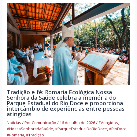
Tradição e fé: Romaria Ecológica Nossa
Senhora da Saúde celebra a memória do
Parque Estadual do Rio Doce e proporciona
intercâmbio de experiências entre pessoas
atingidas
Notícias
/ Por
Comunicação
/
16 de julho de 2026
/
#Atingidos
,
#NossaSenhoradaSaúde
,
#ParqueEstadualDoRioDoce
,
#RioDoce
,
#Romaria
,
#Tradição