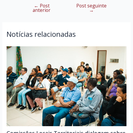
←
Post
Post seguinte
Navegação
anterior
→
de
Post
Notícias relacionadas