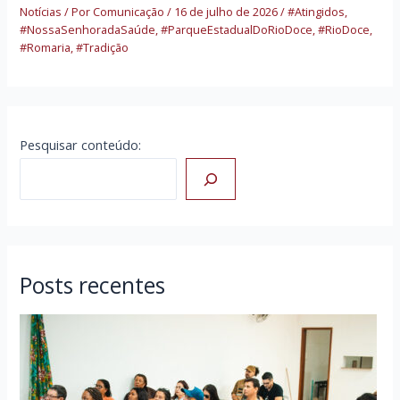
Notícias
/ Por
Comunicação
/
16 de julho de 2026
/
#Atingidos
,
#NossaSenhoradaSaúde
,
#ParqueEstadualDoRioDoce
,
#RioDoce
,
#Romaria
,
#Tradição
Pesquisar conteúdo:
Posts recentes