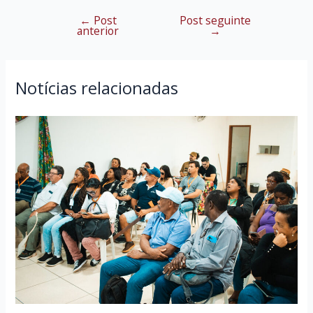
←
Post
Post seguinte
Navegação
anterior
→
de
Post
Notícias relacionadas