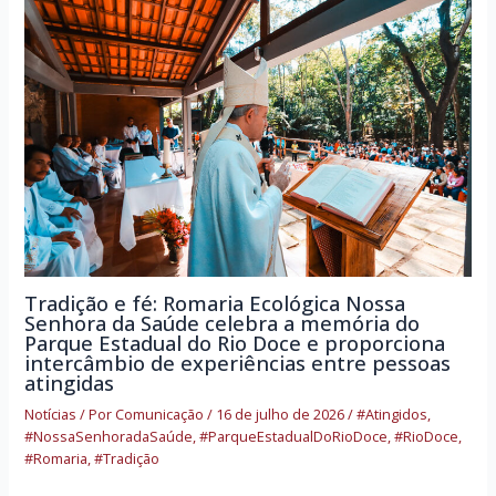
Tradição e fé: Romaria Ecológica Nossa
Senhora da Saúde celebra a memória do
Parque Estadual do Rio Doce e proporciona
intercâmbio de experiências entre pessoas
atingidas
Notícias
/ Por
Comunicação
/
16 de julho de 2026
/
#Atingidos
,
#NossaSenhoradaSaúde
,
#ParqueEstadualDoRioDoce
,
#RioDoce
,
#Romaria
,
#Tradição