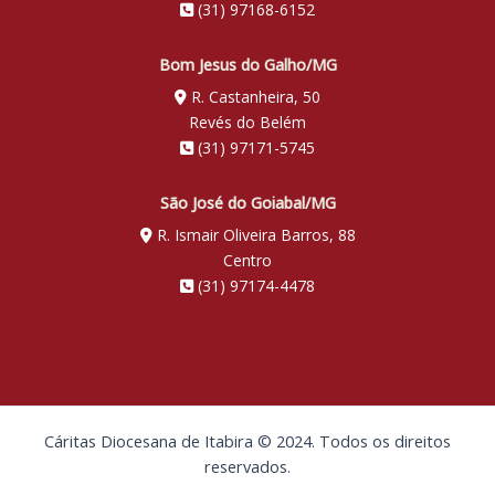
(31) 97168-6152
Bom Jesus do Galho/MG
R. Castanheira, 50
Revés do Belém
(31) 97171-5745
São José do Goiabal/MG
R. Ismair Oliveira Barros, 88
Centro
(31) 97174-4478
Cáritas Diocesana de Itabira © 2024. Todos os direitos
reservados.