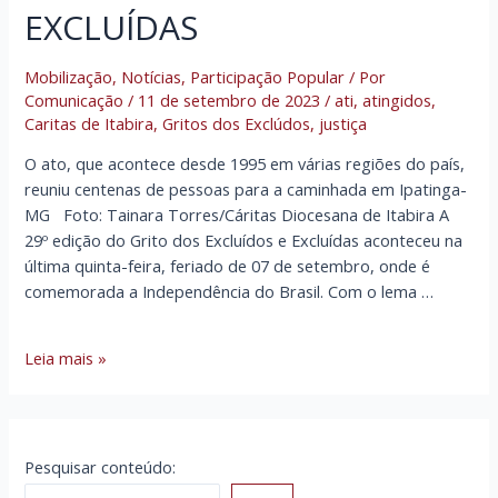
EXCLUÍDAS
Mobilização
,
Notícias
,
Participação Popular
/ Por
Comunicação
/
11 de setembro de 2023
/
ati
,
atingidos
,
Caritas de Itabira
,
Gritos dos Exclúdos
,
justiça
O ato, que acontece desde 1995 em várias regiões do país,
reuniu centenas de pessoas para a caminhada em Ipatinga-
MG Foto: Tainara Torres/Cáritas Diocesana de Itabira A
29º edição do Grito dos Excluídos e Excluídas aconteceu na
última quinta-feira, feriado de 07 de setembro, onde é
comemorada a Independência do Brasil. Com o lema …
CÁRITAS
Leia mais »
DIOCESANA
DE
ITABIRA
PARTICIPA
Pesquisar conteúdo:
DO