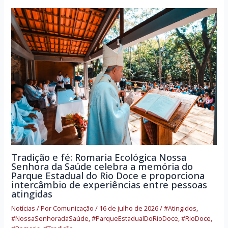
Tradição e fé: Romaria Ecológica Nossa
Senhora da Saúde celebra a memória do
Parque Estadual do Rio Doce e proporciona
intercâmbio de experiências entre pessoas
atingidas
Notícias
/ Por
Comunicação
/
16 de julho de 2026
/
#Atingidos
,
#NossaSenhoradaSaúde
,
#ParqueEstadualDoRioDoce
,
#RioDoce
,