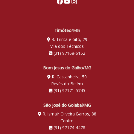
Facebook
Youtube
Instagram
Timóteo
/MG
R. Trinta e oito, 29
Vila dos Técnicos
(31) 97168-6152
Bom Jesus do Galho/MG
R. Castanheira, 50
Revés do Belém
(31) 97171-5745
São José do Goiabal/MG
R. Ismair Oliveira Barros, 88
Centro
(31) 97174-4478