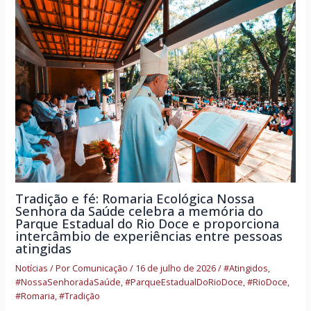
Tradição e fé: Romaria Ecológica Nossa
Senhora da Saúde celebra a memória do
Parque Estadual do Rio Doce e proporciona
intercâmbio de experiências entre pessoas
atingidas
Notícias
/ Por
Comunicação
/
16 de julho de 2026
/
#Atingidos
,
#NossaSenhoradaSaúde
,
#ParqueEstadualDoRioDoce
,
#RioDoce
,
#Romaria
,
#Tradição