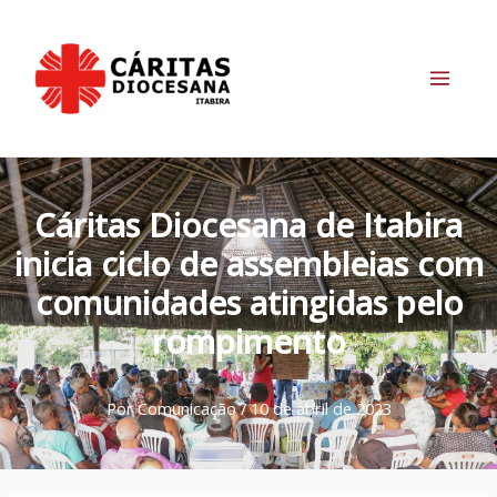
Ir
para
o
conteúdo
Main
Menu
Cáritas Diocesana de Itabira
inicia ciclo de assembleias com
comunidades atingidas pelo
rompimento
Por
Comunicação
/
10 de abril de 2023