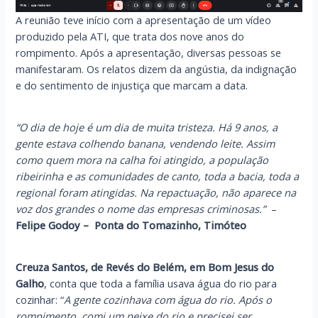
A reunião teve início com a apresentação de um vídeo
produzido pela ATI, que trata dos nove anos do
rompimento. Após a apresentação, diversas pessoas se
manifestaram. Os relatos dizem da angústia, da indignação
e do sentimento de injustiça que marcam a data.
“O dia de hoje é um dia de muita tristeza. Há 9 anos, a
gente estava colhendo banana, vendendo leite. Assim
como quem mora na calha foi atingido, a população
ribeirinha e as comunidades de canto, toda a bacia, toda a
regional foram atingidas. Na repactuação, não aparece na
voz dos grandes o nome das empresas criminosas.”
–
Felipe Godoy – Ponta do Tomazinho, Timóteo
Creuza Santos, de Revés do Belém, em Bom Jesus do
Galho
, conta que toda a família usava água do rio para
cozinhar: “
A gente cozinhava com água do rio. Após o
rompimento, comi um peixe do rio e precisei ser