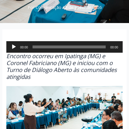
Por
Comunicação
/
3 de junho de 2026
Tocador
00:00
00:00
de
Encontro ocorreu em Ipatinga (MG) e
áudio
Coronel Fabriciano (MG) e iniciou com o
Turno de Diálogo Aberto às comunidades
atingidas