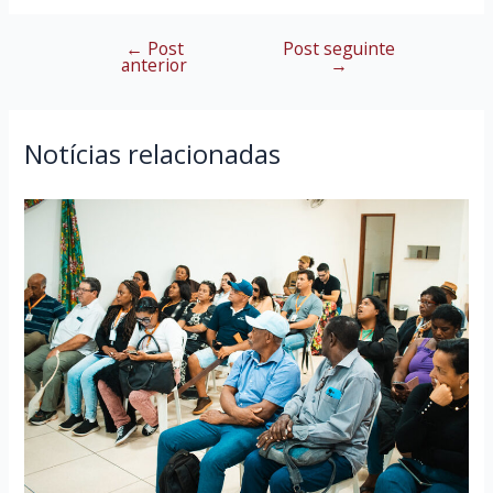
←
Post
Post seguinte
Navegação
anterior
→
de
Post
Notícias relacionadas