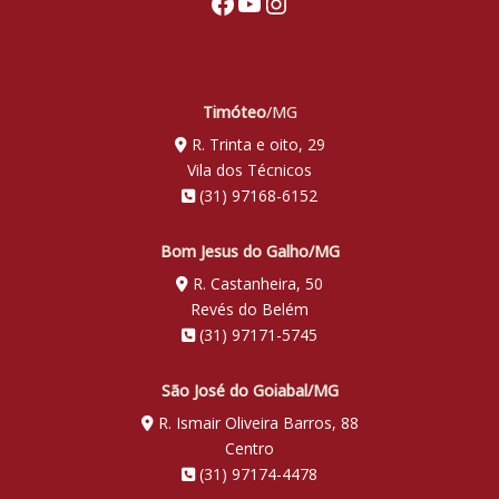
Facebook
Youtube
Instagram
Timóteo
/MG
R. Trinta e oito, 29
Vila dos Técnicos
(31) 97168-6152
Bom Jesus do Galho/MG
R. Castanheira, 50
Revés do Belém
(31) 97171-5745
São José do Goiabal/MG
R. Ismair Oliveira Barros, 88
Centro
(31) 97174-4478