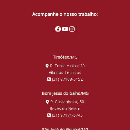
Acompanhe o nosso trabalho:
Facebook
Youtube
Instagram
Timóteo
/MG
R. Trinta e oito, 29
Vila dos Técnicos
(31) 97168-6152
Bom Jesus do Galho/MG
R. Castanheira, 50
Revés do Belém
(31) 97171-5745
São José do Goiabal/MG