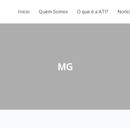
Início
Quem Somos
O que é a ATI?
Notíc
MG