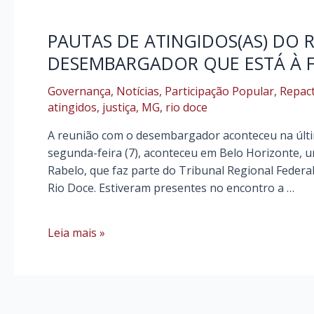
PAUTAS DE ATINGIDOS(AS) DO 
DESEMBARGADOR QUE ESTÁ À 
Governança
,
Notícias
,
Participação Popular
,
Repac
atingidos
,
justiça
,
MG
,
rio doce
A reunião com o desembargador aconteceu na últi
segunda-feira (7), aconteceu em Belo Horizonte,
Rabelo, que faz parte do Tribunal Regional Federa
Rio Doce. Estiveram presentes no encontro a …
PAUTAS
Leia mais »
DE
ATINGIDOS(AS)
DO
RIO