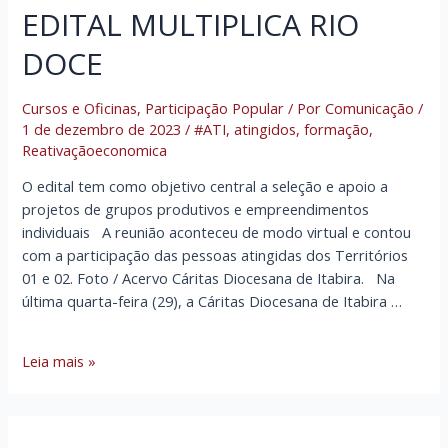
EDITAL MULTIPLICA RIO
DOCE
Cursos e Oficinas
,
Participação Popular
/ Por
Comunicação
/
1 de dezembro de 2023
/
#ATI
,
atingidos
,
formação
,
Reativaçãoeconomica
O edital tem como objetivo central a seleção e apoio a
projetos de grupos produtivos e empreendimentos
individuais A reunião aconteceu de modo virtual e contou
com a participação das pessoas atingidas dos Territórios
01 e 02. Foto / Acervo Cáritas Diocesana de Itabira. Na
última quarta-feira (29), a Cáritas Diocesana de Itabira …
ATI
Leia mais »
DA
CÁRITAS
DIOCESANA