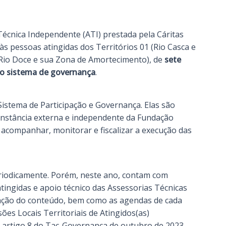
Técnica Independente (ATI) prestada pela Cáritas
 às pessoas atingidas dos Territórios 01 (Rio Casca e
 Rio Doce e sua Zona de Amortecimento), de
sete
do sistema de governança
.
istema de Participação e Governança. Elas são
, instância externa e independente da Fundação
 acompanhar, monitorar e fiscalizar a execução das
riodicamente. Porém, neste ano, contam com
tingidas e apoio técnico das Assessorias Técnicas
ização do conteúdo, bem como as agendas de cada
es Locais Territoriais de Atingidos(as)
 artigo 8 do Tac-Governança de outubro de 2023.