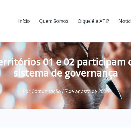
Início
Quem Somos
O que é a ATI?
Notíc
erritórios 01 e 02 participam
sistema de governança
Por
Comunicação
/
7 de agosto de 2024