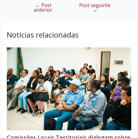
←
Post
Post seguinte
Navegação
anterior
→
de
Post
Notícias relacionadas
Comissões Locais Territoriais dialogam sobre