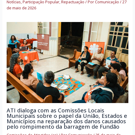
Notícias
,
Participação Popular
,
Repactuação
/ Por
Comunicação
/
27
de maio de 2026
ATI dialoga com as Comissões Locais
Municipais sobre o papel da União, Estados e
Municípios na reparação dos danos causados
pelo rompimento da barragem de Fundão
Comissões de Atingidos (as)
/ Por
Comunicação
/
25 de maio de