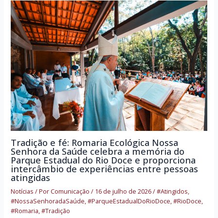
Tradição e fé: Romaria Ecológica Nossa
Senhora da Saúde celebra a memória do
Parque Estadual do Rio Doce e proporciona
intercâmbio de experiências entre pessoas
atingidas
Notícias
/ Por
Comunicação
/
16 de julho de 2026
/
#Atingidos
,
#NossaSenhoradaSaúde
,
#ParqueEstadualDoRioDoce
,
#RioDoce
,
#Romaria
,
#Tradição