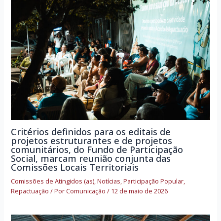
Critérios definidos para os editais de
projetos estruturantes e de projetos
comunitários, do Fundo de Participação
Social, marcam reunião conjunta das
Comissões Locais Territoriais
Comissões de Atingidos (as)
,
Notícias
,
Participação Popular
,
Repactuação
/ Por
Comunicação
/
12 de maio de 2026