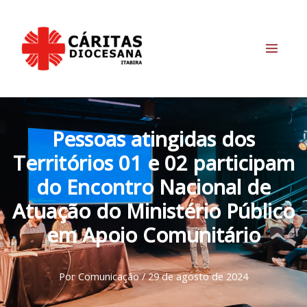
Ir
para
o
conteúdo
Main
Menu
Pessoas atingidas dos
Territórios 01 e 02 participam
do Encontro Nacional de
Atuação do Ministério Público
em Apoio Comunitário
Por
Comunicação
/
29 de agosto de 2024