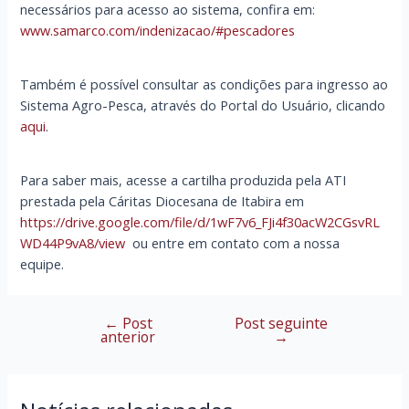
necessários para acesso ao sistema, confira em:
www.samarco.com/indenizacao/#pescadores
Também é possível consultar as condições para ingresso ao
Sistema Agro-Pesca, através do Portal do Usuário, clicando
aqui
.
Para saber mais, acesse a cartilha produzida pela ATI
prestada pela Cáritas Diocesana de Itabira em
https://drive.google.com/file/d/1wF7v6_FJi4f30acW2CGsvRL
WD44P9vA8/view
ou entre em contato com a nossa
equipe.
←
Post
Post seguinte
Navegação
anterior
→
de
Post