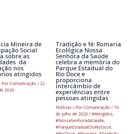
cia Mineira de
Tradição e fé: Romaria
ipação Social
Ecológica Nossa
a sobre as
Senhora da Saúde
idades da
celebra a memória do
ação nos
Parque Estadual do
órios atingidos
Rio Doce e
proporciona
 Por
Comunicação
/
22
intercâmbio de
de 2026
experiências entre
pessoas atingidas
Notícias
/ Por
Comunicação
/
16
de julho de 2026
/
#Atingidos
,
#NossaSenhoradaSaúde
,
#ParqueEstadualDoRioDoce
,
#RioDoce
,
#Romaria
,
#Tradição