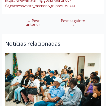
https://www.emater.mg.gov.br/portal.do?
flagweb=novosite_mariana&grupo=1950744
←
Post
Post seguinte
Navegação
anterior
→
de
Post
Notícias relacionadas