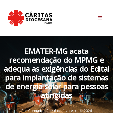
Ir
para
o
conteúdo
Main
Menu
EMATER-MG acata
recomendação do MPMG e
adequa as exigências do Edital
para implantação de sistemas
de energia solar para pessoas
atingidas
Por
Comunicação
/
6 de fevereiro de 2026