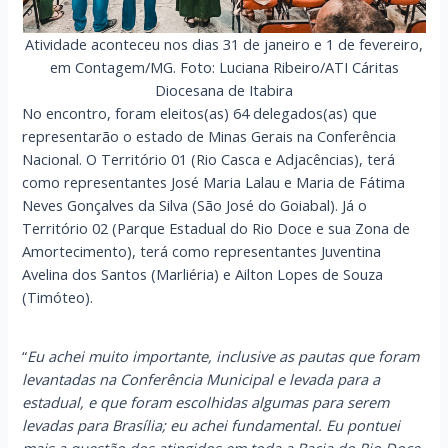
Atividade aconteceu nos dias 31 de janeiro e 1 de fevereiro,
em Contagem/MG. Foto: Luciana Ribeiro/ATI Cáritas
Diocesana de Itabira
No encontro, foram eleitos(as) 64 delegados(as) que
representarão o estado de Minas Gerais na Conferência
Nacional. O Território 01 (Rio Casca e Adjacências), terá
como representantes José Maria Lalau e Maria de Fátima
Neves Gonçalves da Silva (São José do Goiabal). Já o
Território 02 (Parque Estadual do Rio Doce e sua Zona de
Amortecimento), terá como representantes Juventina
Avelina dos Santos (Marliéria) e Ailton Lopes de Souza
(Timóteo).
“
Eu achei muito importante, inclusive as pautas que foram
levantadas na Conferência Municipal e levada para a
estadual, e que foram escolhidas algumas para serem
levadas para Brasília; eu achei fundamental. Eu pontuei
mais a questão dos atingidos em toda a Bacia do Rio Doce,