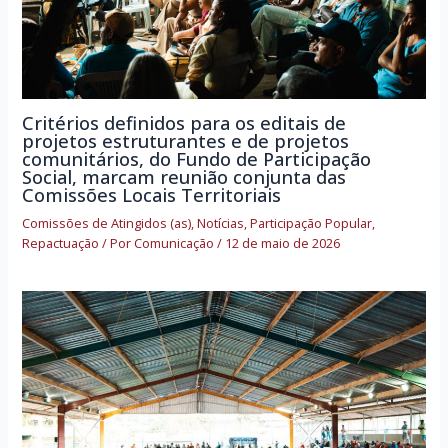
Critérios definidos para os editais de
projetos estruturantes e de projetos
comunitários, do Fundo de Participação
Social, marcam reunião conjunta das
Comissões Locais Territoriais
Comissões de Atingidos (as)
,
Notícias
,
Participação Popular
,
Repactuação
/ Por
Comunicação
/
12 de maio de 2026