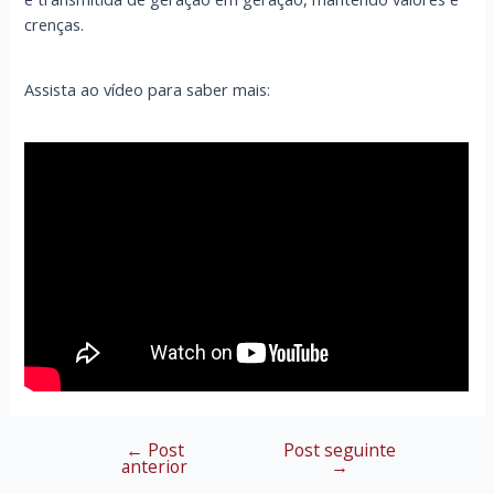
crenças.
Assista ao vídeo para saber mais:
←
Post
Post seguinte
Navegação
anterior
→
de