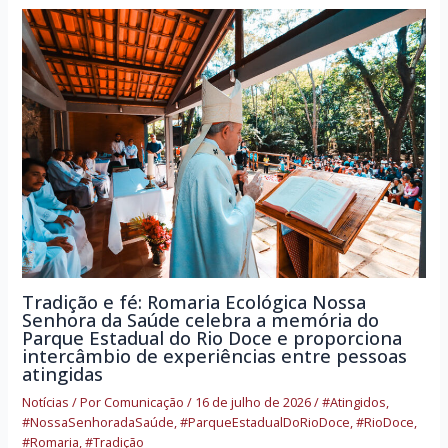
Tradição e fé: Romaria Ecológica Nossa
Senhora da Saúde celebra a memória do
Parque Estadual do Rio Doce e proporciona
intercâmbio de experiências entre pessoas
atingidas
Notícias
/ Por
Comunicação
/
16 de julho de 2026
/
#Atingidos
,
#NossaSenhoradaSaúde
,
#ParqueEstadualDoRioDoce
,
#RioDoce
,
#Romaria
,
#Tradição