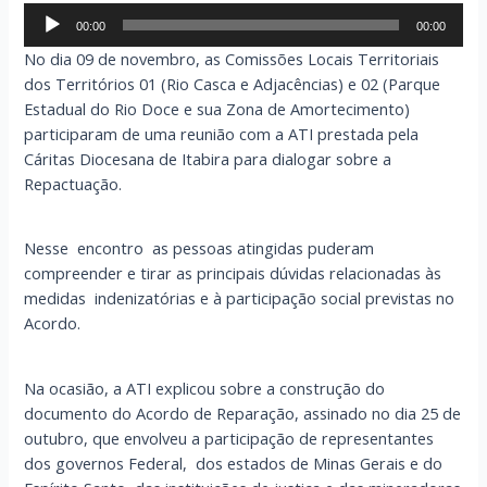
Tocador
00:00
00:00
de
No dia 09 de novembro, as Comissões Locais Territoriais
áudio
dos Territórios 01 (Rio Casca e Adjacências) e 02 (Parque
Estadual do Rio Doce e sua Zona de Amortecimento)
participaram de uma reunião com a ATI prestada pela
Cáritas Diocesana de Itabira para dialogar sobre a
Repactuação.
Nesse encontro as pessoas atingidas puderam
compreender e tirar as principais dúvidas relacionadas às
medidas indenizatórias e à participação social previstas no
Acordo.
Na ocasião, a ATI explicou sobre a construção do
documento do Acordo de Reparação,
assinado no dia 25 de
outubro, que
envolveu a participação de representantes
dos governos Federal, dos estados de Minas Gerais e do