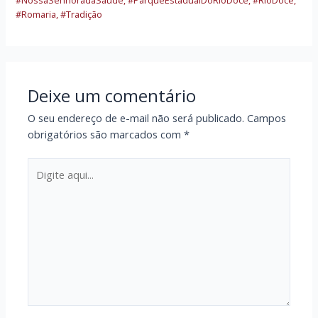
#NossaSenhoradaSaúde
,
#ParqueEstadualDoRioDoce
,
#RioDoce
,
#Romaria
,
#Tradição
Deixe um comentário
O seu endereço de e-mail não será publicado.
Campos
obrigatórios são marcados com
*
Digite
aqui...