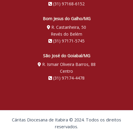
(31) 97168-6152
Bom Jesus do Galho/MG
R. Castanheira, 50
Revés do Belém
(31) 97171-5745
São José do Goiabal/MG
R. Ismair Oliveira Barros, 88
Centro
(31) 97174-4478
Cáritas Diocesana de Itabira © 2024. Todos os direitos
reservados.