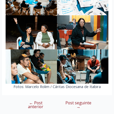
Fotos: Marcelo Rolim / Cáritas Diocesana de Itabira
←
Post
Post seguinte
Navegação
anterior
→
de