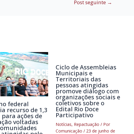
Post seguinte
→
Ciclo de Assembleias
Municipais e
Territoriais das
pessoas atingidas
promove diálogo com
organizações sociais e
coletivos sobre o
no federal
Edital Rio Doce
a recurso de 1,3
Participativo
 para ações de
ação voltadas
Notícias
,
Repactuação
/ Por
comunidades
Comunicação
/
23 de junho de
 atingidas pelo