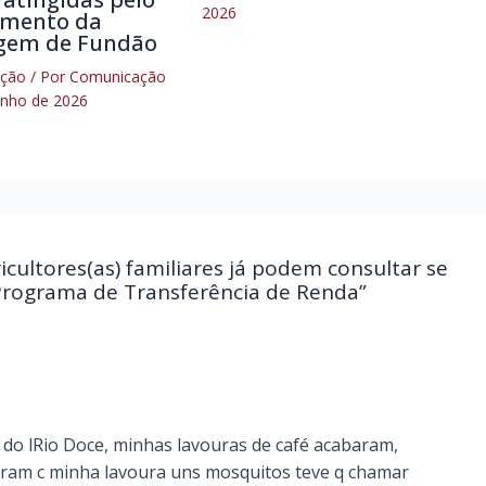
2026
mento da
gem de Fundão
ação
/ Por
Comunicação
unho de 2026
cultores(as) familiares já podem consultar se
o Programa de Transferência de Renda”
 do lRio Doce, minhas lavouras de café acabaram,
aram c minha lavoura uns mosquitos teve q chamar