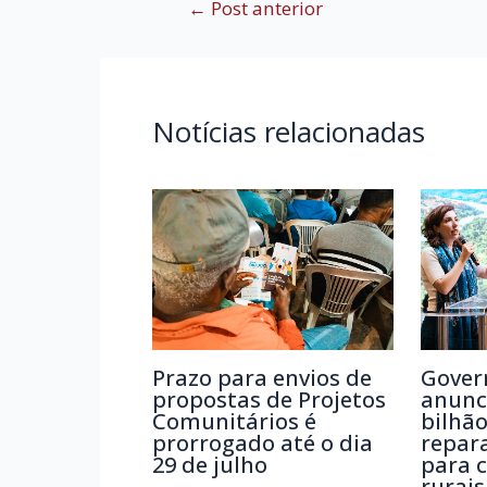
Navegação
←
Post anterior
de
Post
Notícias relacionadas
Prazo para envios de
Gover
propostas de Projetos
anunci
Comunitários é
bilhão
prorrogado até o dia
repar
29 de julho
para 
rurais