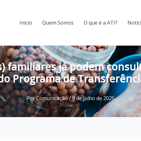
Início
Quem Somos
O que é a ATI?
Notíc
s) familiares já podem consult
 do Programa de Transferênc
Por
Comunicação
/
9 de julho de 2025